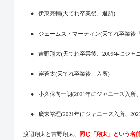
●
伊東亮輔
(
天てれ卒業後、退所
)
●
ジェームス・マーティン
(
天てれ卒業後
●
吉野翔太
(
天てれ卒業後、
2009
年にジャ
●
岸蒼太
(
天てれ卒業後、入所
)
●
小久保向一朗
(2021
年にジャニーズ入所
●
廣末裕理
(2021
年にジャニーズ入所、
202
渡辺翔太と吉野翔太、
同じ「翔太」という名