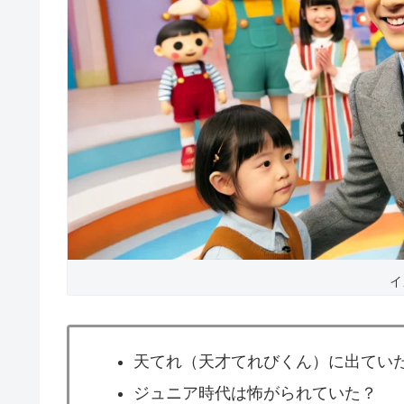
イ
天てれ（天才てれびくん）に出てい
ジュニア時代は怖がられていた？