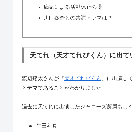
病気による活動休止の噂
川口春奈との共演ドラマは？
天てれ（天才てれびくん）に出て
渡辺翔太さんが『
天才てれびくん
』に出演し
と
デマ
であることがわかりました。
過去に天てれに出演したジャニーズ所属もし
●
生田斗真